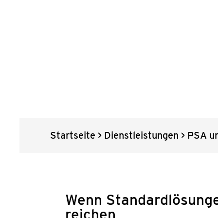
Start­sei­te
>
Dienst­leis­tun­gen
>
PSA und
Wenn Standard­lösunge
rei­chen