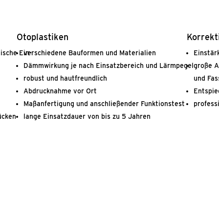
Kor­rek­t
Oto­plas­ti­ken
Einstärk
di­sche Ein­
ver­schie­de­ne Bau­for­men und Mate­ria­li­en
gro­ße A
Dämm­wir­kung je nach Ein­satz­be­reich und Lärm­pe­gel
und Fas­
robust und haut­freund­lich
Ent­spie
Abdruck­nah­me vor Ort
pro­fes­
Maß­an­fer­ti­gung und anschlie­ßen­der Funk­ti­ons­test
Rücken
lan­ge Ein­satz­dau­er von bis zu 5 Jah­ren