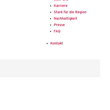
Kar­rie­re
Stark für die Regi­on
Nach­hal­tig­keit
Pres­se
FAQ
Kon­takt