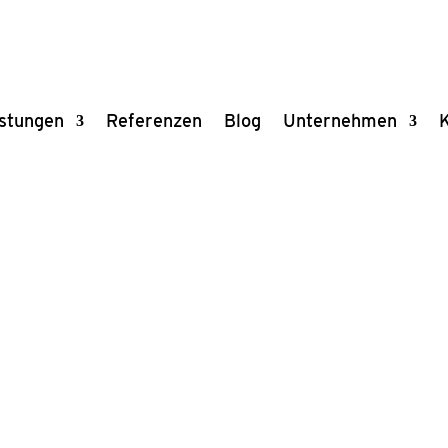
s­tun­gen
Refe­ren­zen
Blog
Unter­neh­men
K