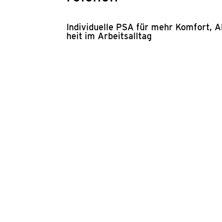
Indi­vi­du­el­le PSA für mehr Kom­fort, 
heit im Arbeits­all­tag
Per­sön­li­che Schutz­aus­rüs
Unter­schied­li­che kör­per­li­che Vor­aus
run­gen an PSA. Wird hier auf Stan­dard­
tanz.
Wir unter­stüt­zen Unter­neh­men mit indi
cher Ana­ly­sen und her­stel­ler­neu­tra­l