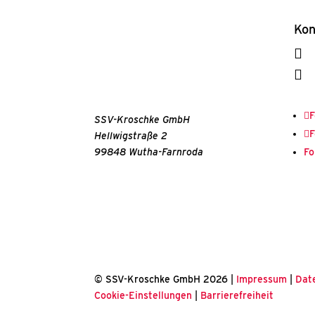
Kon
0

i

F
SSV-Kroschke GmbH
F
Hellwigstraße 2
99848 Wutha-Farnroda
Fo
© SSV-Kroschke GmbH 2026 |
Impressum
|
Dat
Cookie-Einstellungen
|
Barrierefreiheit