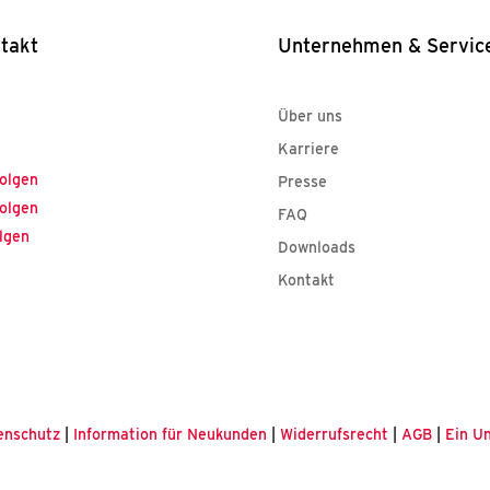
takt
Unternehmen & Servic
36921 209-0
nfo@ssv-kroschke.de
Über uns
Kar­rie­re
olgen
Pres­se
olgen
FAQ
lgen
Down­loads
Kon­takt
enschutz
|
Information für Neukunden
|
Widerrufsrecht
|
AGB
|
Ein U