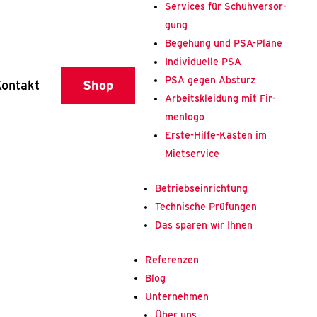
Ser­vices für Schuh­ver­sor­
gung
Bege­hung und PSA-Plä­­ne
Indi­vi­du­el­le PSA
PSA gegen Absturz
on­takt
Shop
Arbeits­klei­dung mit Fir­
men­lo­go
Ers­­te-Hil­­fe-Käs­­ten im
Miet­ser­vice
Betriebs­ein­rich­tung
Tech­ni­sche Prü­fun­gen
Das spa­ren wir Ihnen
Refe­ren­zen
Blog
Unter­neh­men
Über uns