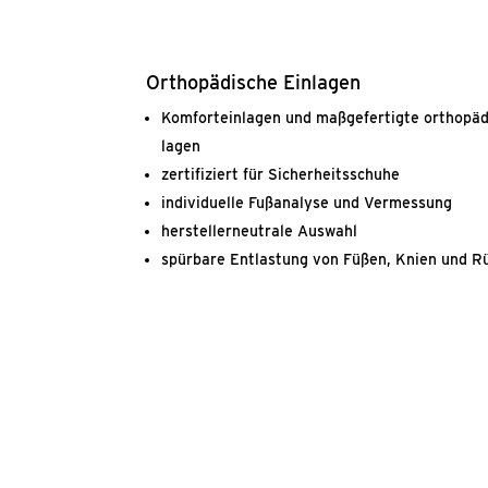
Ortho­pä­di­sche Ein­la­gen
Kom­fort­ein­la­gen und maß­ge­fer­tig­te ortho­pä­
la­gen
zer­ti­fi­ziert für Sicher­heits­schu­he
indi­vi­du­el­le Fuß­ana­ly­se und Ver­mes­sung
her­stel­ler­neu­tra­le Aus­wahl
spür­ba­re Ent­las­tung von Füßen, Knien und 