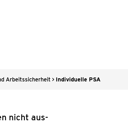
 Arbeits­si­cher­heit
>
Indi­vi­du­el­le PSA
n nicht aus­