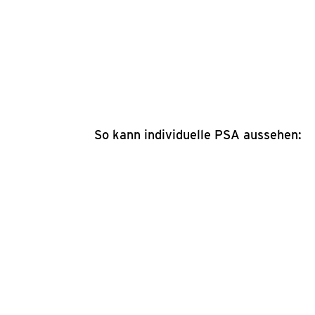
getra­gen wer­den – zuver­läs­sig und n
So kann indi­vi­du­el­le PSA aus­se­hen: