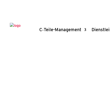
C‑Tei­­le-Mana­ge­­ment
Dienst­lei