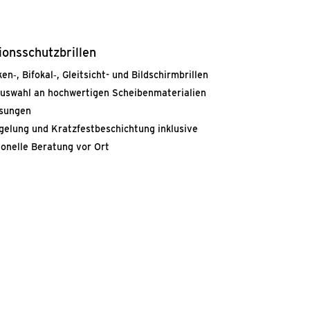
i­ons­schutz­bril­len
en‑, Bifokal‑, Gleit­sicht- und Bild­schirm­bril­len
us­wahl an hoch­wer­ti­gen Schei­ben­ma­te­ria­li­en
sun­gen
­ge­lung und Kratzfestbeschich­tung inklu­si­ve
sio­nel­le Bera­tung vor Ort