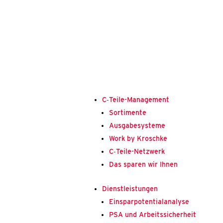
C‑Tei­­le-Mana­ge­­ment
Sor­ti­men­te
Aus­ga­be­sys­te­me
Work by Krosch­ke
C‑Tei­­le-Net­z­­werk
Das spa­ren wir Ihnen
Dienst­leis­tun­gen
Ein­spar­po­ten­ti­al­ana­ly­se
PSA und Arbeits­si­cher­heit