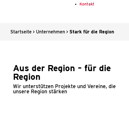
Kon­takt
Start­sei­te
>
Unter­neh­men
>
Stark für die Regi­on
Aus der Regi­on – für die
Regi­on
Wir unter­stüt­zen Pro­jek­te und Ver­ei­ne, die
unse­re Regi­on stär­ken