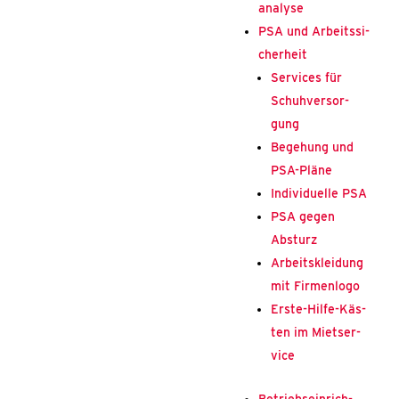
ana­ly­se
PSA und Arbeits­si­
cher­heit
Ser­vices für
Schuh­ver­sor­
gung
Bege­hung und
PSA-Plä­­ne
Indi­vi­du­el­le PSA
PSA gegen
Absturz
Arbeits­klei­dung
mit Fir­men­lo­go
Ers­­te-Hil­­fe-Käs­­
ten im Miet­ser­
vice