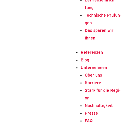
Betriebs­ein­rich­
tung
Tech­ni­sche Prü­fun­
gen
Das spa­ren wir
Ihnen
Refe­ren­zen
Blog
Unter­neh­men
Über uns
Kar­rie­re
Stark für die Regi­
on
Nach­hal­tig­keit
Pres­se
FAQ