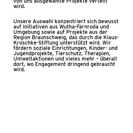
von uns aus­ge­wähl­te Pro­jek­te ver­teilt
wird.
Unse­re Aus­wahl kon­zen­triert sich bewusst
auf Initia­ti­ven aus Wutha-Farn­ro­da und
Umge­bung sowie auf Pro­jek­te aus der
Regi­on Braun­schweig, das durch die Klaus-
Krosch­ke-Stif­tung unter­stützt wird. Wir
för­dern sozia­le Ein­rich­tun­gen, Kin­der- und
Jugend­pro­jek­te, Tier­schutz, The­ra­pien,
Umwelt­ak­tio­nen und vie­les mehr – über­all
dort, wo Enga­ge­ment drin­gend gebraucht
wird.
Weih­nachts­spen­de 2025:
Kin­der im Mit­tel­punkt