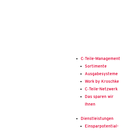
C‑Tei­­le-Mana­ge­­ment
Sor­ti­men­te
Aus­ga­be­sys­te­me
Work by Krosch­ke
C‑Tei­­le-Net­z­­werk
Das spa­ren wir
Ihnen
Dienst­leis­tun­gen
Ein­spar­po­ten­ti­al­