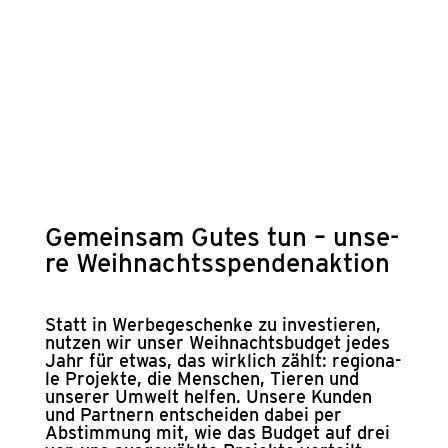
B. beim Cate­ring, mit Hand­werks­be­trie­
ben, Dru­cke­rei­en oder im Faci­li­ty Manage­
ment.
Gemein­sam Gutes tun – unse­
re Weih­nachts­spen­den­ak­ti­on
Statt in Wer­be­ge­schen­ke zu inves­tie­ren,
nut­zen wir unser Weih­nachtsbudget jedes
Jahr für etwas, das wirk­lich zählt: regio­na­
le Pro­jek­te, die Men­schen, Tie­ren und
unse­rer Umwelt hel­fen. Unse­re Kun­den
und Part­nern ent­schei­den dabei per
Abstim­mung mit, wie das Bud­get auf drei