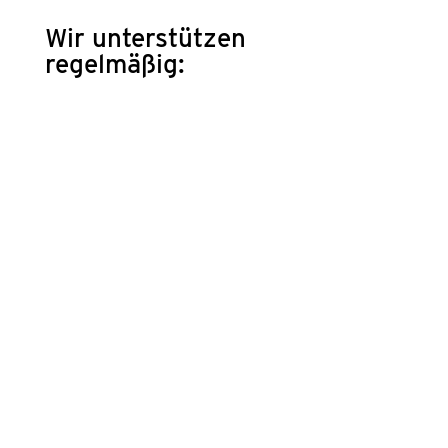
Wir unter­stüt­zen
regel­mä­ßig: