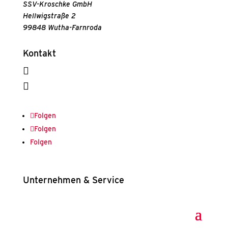
SSV-Kroschke GmbH
Hellwigstraße 2
99848 Wutha-Farnroda
Kontakt
036921 209-0

info@ssv-kroschke.de

Folgen
Folgen
Folgen
Unternehmen & Service