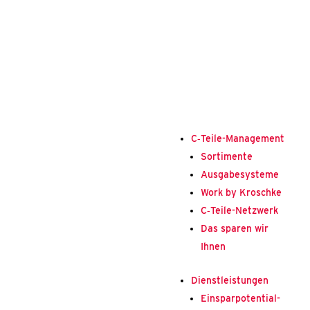
C‑Tei­­le-Mana­ge­­ment
Sor­ti­men­te
Aus­ga­be­sys­te­me
Work by Krosch­ke
C‑Tei­­le-Net­z­­werk
Das spa­ren wir
Ihnen
Dienst­leis­tun­gen
Ein­spar­po­ten­ti­al­