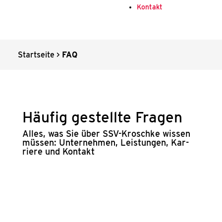
Kon­takt
Start­sei­te
>
FAQ
Häu­fig gestell­te Fra­gen
Alles, was Sie über SSV-Krosch­ke wis­sen
müs­sen: Unter­neh­men, Leis­tun­gen, Kar­
rie­re und Kon­takt