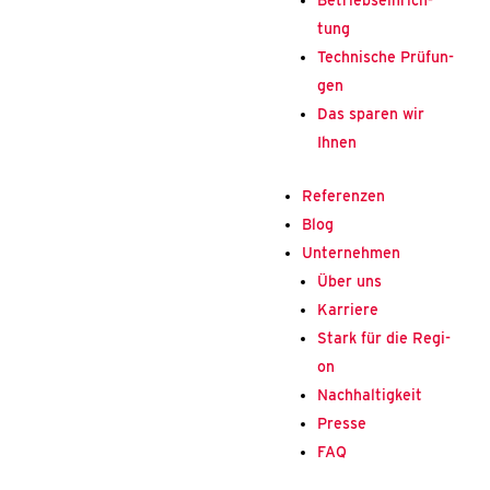
Betriebs­ein­rich­
tung
Tech­ni­sche Prü­fun­
gen
Das spa­ren wir
Ihnen
Refe­ren­zen
Blog
Unter­neh­men
Über uns
Kar­rie­re
Stark für die Regi­
on
Nach­hal­tig­keit
Pres­se
FAQ