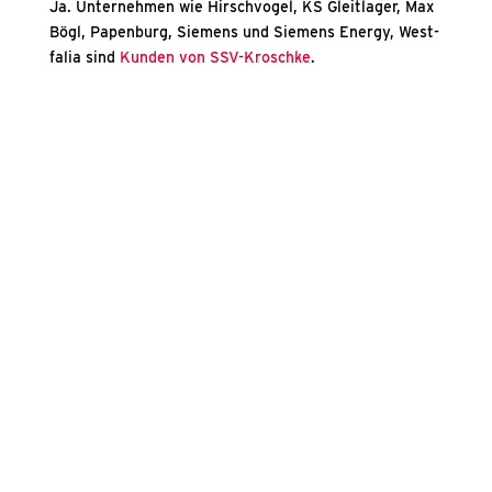
Ja. Unter­neh­men wie Hirsch­vo­gel, KS Gleit­la­ger, Max
Bögl, Papen­burg, Sie­mens und Sie­mens Ener­gy, West­
fa­lia sind
Kun­den von SSV-Krosch­ke
.
Sie möch­ten Beschaf­fungs­pro­zes­
se, PSA‑Versorgung oder
C‑Teile‑Management opti­mie­ren?
Dann spre­chen Sie mit SSV‑Kroschke über pas­sen­de
Lösun­gen für Ihr Unter­neh­men.