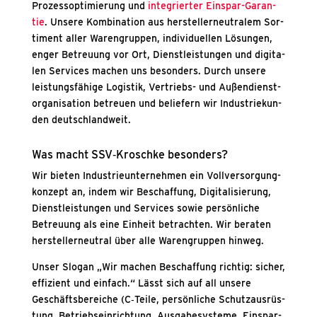
Pro­zess­op­ti­mie­rung und
inte­grier­ter Ein­spar-Garan­
tie
. Unse­re Kom­bi­na­ti­on aus her­stel­ler­neu­tra­lem Sor­
ti­ment aller Waren­grup­pen, indi­vi­du­el­len Lösun­gen,
enger Betreu­ung vor Ort, Dienst­leis­tun­gen und digi­ta­
len Ser­vices machen uns beson­ders. Durch unse­re
leis­tungs­fä­hi­ge Logis­tik, Ver­triebs- und Außen­dienst­
or­ga­ni­sa­ti­on betreu­en und belie­fern wir Indus­trie­kun­
den deutsch­land­weit.
Was macht SSV‑Kroschke beson­ders?
Wir bie­ten Indus­trie­un­ter­neh­men ein Voll­ver­sor­gung­
kon­zept an, indem wir Beschaf­fung, Digi­ta­li­sie­rung,
Dienst­leis­tun­gen und Ser­vices sowie per­sön­li­che
Betreu­ung als eine Ein­heit betrach­ten. Wir bera­ten
her­stel­ler­neu­tral über alle Waren­grup­pen hin­weg.
Unser Slo­gan „Wir machen Beschaf­fung rich­tig: sicher,
effi­zi­ent und ein­fach.“ Lässt sich auf all unse­re
Geschäfts­be­rei­che (C‑Teile, per­sön­li­che Schutz­aus­rüs­
tung, Betriebs­ein­rich­tung, Aus­ga­be­sys­te­me, Ein­spar­