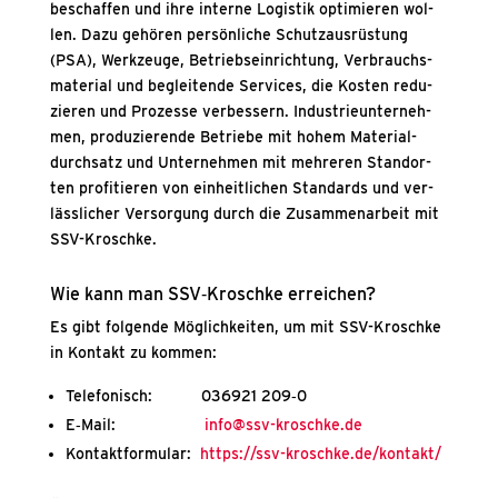
beschaf­fen und ihre inter­ne Logis­tik opti­mie­ren wol­
len. Dazu gehö­ren per­sön­li­che Schutz­aus­rüs­tung
(PSA), Werk­zeu­ge, Betriebs­ein­rich­tung, Ver­brauchs­
ma­te­ri­al und beglei­ten­de Ser­vices, die Kos­ten redu­
zie­ren und Pro­zes­se ver­bes­sern. Indus­trie­un­ter­neh­
men, pro­du­zie­ren­de Betrie­be mit hohem Mate­ri­al­
durch­satz und Unter­neh­men mit meh­re­ren Stand­or­
ten pro­fi­tie­ren von ein­heit­li­chen Stan­dards und ver­
läss­li­cher Ver­sor­gung durch die Zusam­men­ar­beit mit
SSV-Krosch­ke.
Wie kann man SSV‑Kroschke errei­chen?
Es gibt fol­gen­de Mög­lich­kei­ten, um mit SSV-Krosch­ke
in Kon­takt zu kom­men:
Tele­fo­nisch: 036921 209‑0
E‑Mail:
info@ssv-kroschke.de
Kon­takt­for­mu­lar:
https://ssv-kroschke.de/kontakt/