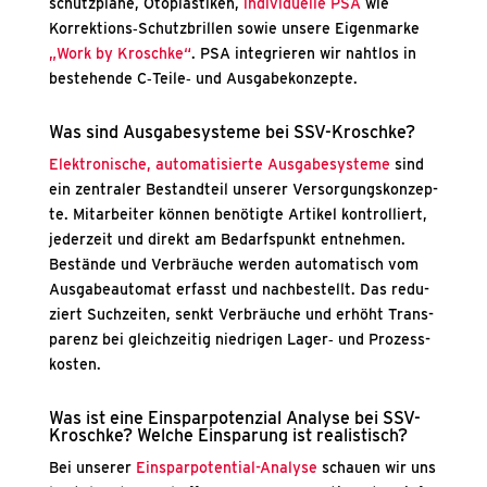
schutz­plä­ne, Oto­plas­ti­ken,
indi­vi­du­el­le PSA
wie
Korrektions‑Schutzbrillen sowie unse­re Eigen­mar­ke
„Work by Krosch­ke“
. PSA inte­grie­ren wir naht­los in
bestehen­de C‑Teile‑ und Aus­ga­be­kon­zep­te.
Was sind Aus­ga­be­sys­te­me bei SSV-Krosch­ke?
Elek­tro­ni­sche, auto­ma­ti­sier­te Aus­ga­be­sys­te­me
sind
ein zen­tra­ler Bestand­teil unse­rer Ver­sor­gungs­kon­zep­
te. Mit­ar­bei­ter kön­nen benö­tig­te Arti­kel kon­trol­liert,
jeder­zeit und direkt am Bedarfs­punkt ent­neh­men.
Bestän­de und Ver­bräu­che wer­den auto­ma­tisch vom
Aus­ga­be­au­to­mat erfasst und nach­be­stellt. Das redu­
ziert Such­zei­ten, senkt Ver­bräu­che und erhöht Trans­
pa­renz bei gleich­zei­tig nied­ri­gen Lager‑ und Pro­zess­
kos­ten.
Was ist eine Ein­spar­po­ten­zi­al Ana­ly­se bei SSV-
Krosch­ke? Wel­che Ein­spa­rung ist rea­lis­tisch?
Bei unse­rer
Ein­spar­po­ten­ti­al-Ana­ly­se
schau­en wir uns