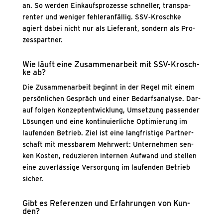
an. So wer­den Ein­kaufs­pro­zes­se schnel­ler, trans­pa­
ren­ter und weni­ger feh­ler­an­fäl­lig. SSV‑Kroschke
agiert dabei nicht nur als Lie­fe­rant, son­dern als Pro­
zess­part­ner.
Wie läuft eine Zusam­men­ar­beit mit SSV-Krosch­
ke ab?
Die Zusam­men­ar­beit beginnt in der Regel mit einem
per­sön­li­chen Gespräch und einer Bedarfs­ana­ly­se. Dar­
auf fol­gen Kon­zept­ent­wick­lung, Umset­zung pas­sen­der
Lösun­gen und eine kon­ti­nu­ier­li­che Opti­mie­rung im
lau­fen­den Betrieb. Ziel ist eine lang­fris­ti­ge Part­ner­
schaft mit mess­ba­rem Mehr­wert: Unter­neh­men sen­
ken Kos­ten, redu­zie­ren inter­nen Auf­wand und stel­len
eine zuver­läs­si­ge Ver­sor­gung im lau­fen­den Betrieb
sicher.
Gibt es Refe­ren­zen und Erfah­run­gen von Kun­
den?