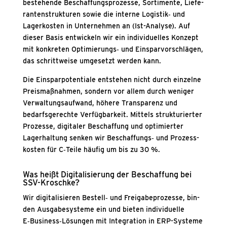
bestehen­de Beschaf­fungs­pro­zes­se, Sor­ti­men­te, Lie­fe­
ran­ten­struk­tu­ren sowie die inter­ne Logistik‑ und
Lager­kos­ten in Unter­neh­men an (Ist-Ana­ly­se). Auf
die­ser Basis ent­wi­ckeln wir ein indi­vi­du­el­les Kon­zept
mit kon­kre­ten Optimierungs‑ und Ein­spar­vor­schlä­gen,
das schritt­wei­se umge­setzt wer­den kann.
Die Ein­spar­po­ten­tia­le ent­ste­hen nicht durch ein­zel­ne
Preis­maß­nah­men, son­dern vor allem durch weni­ger
Ver­wal­tungs­auf­wand, höhe­re Trans­pa­renz und
bedarfs­ge­rech­te Ver­füg­bar­keit. Mit­tels struk­tu­rier­ter
Pro­zes­se, digi­ta­ler Beschaf­fung und opti­mier­ter
Lager­hal­tung sen­ken wir Beschaffungs‑ und Pro­zess­
kos­ten für C‑Teile häu­fig um bis zu 30 %.
Was heißt Digi­ta­li­sie­rung der Beschaf­fung bei
SSV-Krosch­ke?
Wir digi­ta­li­sie­ren Bestell‑ und Frei­ga­be­pro­zes­se, bin­
den Aus­ga­be­sys­te­me ein und bie­ten indi­vi­du­el­le
E‑Business‑Lösungen mit Inte­gra­ti­on in ERP-Sys­te­me