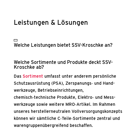
Leis­tun­gen & Lösun­gen
Wel­che Leis­tun­gen bie­tet SSV-Krosch­ke an?
Wel­che Sor­ti­men­te und Pro­duk­te deckt SSV-
Krosch­ke ab?
Das
Sor­ti­ment
umfasst unter ande­rem per­sön­li­che
Schutz­aus­rüs­tung (PSA), Zerspanungs‑ und Hand­
werk­zeu­ge, Betriebs­ein­rich­tun­gen,
chemisch‑technische Pro­duk­te, Elektro‑ und Mess­
werk­zeu­ge sowie wei­te­re MRO‑Artikel. Im Rah­men
unse­res her­stel­ler­neu­tra­len Voll­ver­sor­gungs­kon­zepts
kön­nen wir sämt­li­che C‑Teile‑Sortimente zen­tral und
waren­grup­pen­über­grei­fend beschaf­fen.