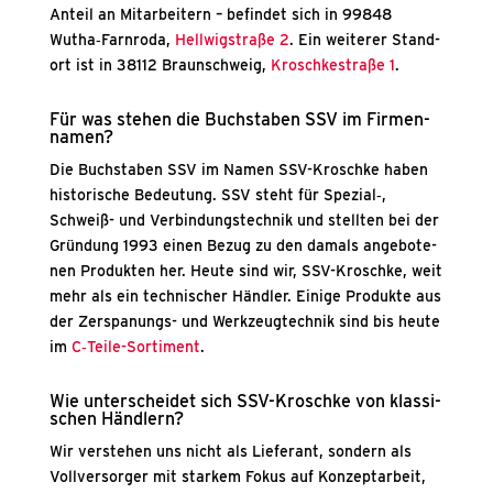
Anteil an Mit­ar­bei­tern – befin­det sich in 99848
Wutha‑Farnroda,
Hell­wig­stra­ße 2
. Ein wei­te­rer Stand­
ort ist in 38112 Braun­schweig,
Krosch­ke­stra­ße 1
.
Für was ste­hen die Buch­sta­ben SSV im Fir­men­
na­men?
Die Buch­sta­ben SSV im Namen SSV-Krosch­ke haben
his­to­ri­sche Bedeu­tung. SSV steht für Spezial‑,
Schweiß- und Ver­bin­dungs­tech­nik und stell­ten bei der
Grün­dung 1993 einen Bezug zu den damals ange­bo­te­
nen Pro­duk­ten her. Heu­te sind wir, SSV-Krosch­ke, weit
mehr als ein tech­ni­scher Händ­ler. Eini­ge Pro­duk­te aus
der Zer­spa­nungs- und Werk­zeug­tech­nik sind bis heu­te
im
C‑Tei­le-Sor­ti­ment
.
Wie unter­schei­det sich SSV-Krosch­ke von klas­si­
schen Händ­lern?
Wir ver­ste­hen uns nicht als Lie­fe­rant, son­dern als
Voll­ver­sor­ger mit star­kem Fokus auf Kon­zept­ar­beit,