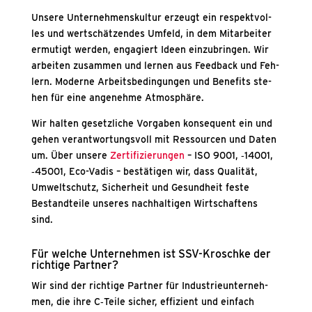
Unse­re Unter­neh­mens­kul­tur erzeugt ein respekt­vol­
les und wert­schät­zen­des Umfeld, in dem Mit­ar­bei­ter
ermu­tigt wer­den, enga­giert Ideen ein­zu­brin­gen. Wir
arbei­ten zusam­men und ler­nen aus Feed­back und Feh­
lern. Moder­ne Arbeits­be­din­gun­gen und Bene­fits ste­
hen für eine ange­neh­me Atmo­sphä­re.
Wir hal­ten gesetz­li­che Vor­ga­ben kon­se­quent ein und
gehen ver­ant­wor­tungs­voll mit Res­sour­cen und Daten
um. Über unse­re
Zer­ti­fi­zie­run­gen
– ISO 9001, ‑14001,
‑45001, Eco-Vadis – bestä­ti­gen wir, dass Qua­li­tät,
Umwelt­schutz, Sicher­heit und Gesund­heit fes­te
Bestand­tei­le unse­res nach­hal­ti­gen Wirt­schaf­tens
sind.
Für wel­che Unter­neh­men ist SSV-Krosch­ke der
rich­ti­ge Part­ner?
Wir sind der rich­ti­ge Part­ner für Indus­trie­un­ter­neh­
men, die ihre C‑Teile sicher, effi­zi­ent und ein­fach