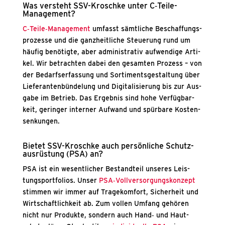
Was ver­steht SSV-Krosch­ke unter C‑Tei­le-
Manage­ment?
C‑Teile‑Management
umfasst sämt­li­che Beschaf­fungs­
pro­zes­se und die ganz­heit­li­che Steue­rung rund um
häu­fig benö­tig­te, aber admi­nis­tra­tiv auf­wen­di­ge Arti­
kel. Wir betrach­ten dabei den gesam­ten Pro­zess – von
der Bedarfs­er­fas­sung und Sor­ti­ments­ge­stal­tung über
Lie­fe­ran­ten­bün­de­lung und Digi­ta­li­sie­rung bis zur Aus­
ga­be im Betrieb. Das Ergeb­nis sind hohe Ver­füg­bar­
keit, gerin­ger inter­ner Auf­wand und spür­ba­re Kos­ten­
sen­kun­gen.
Bie­tet SSV-Krosch­ke auch per­sön­li­che Schutz­
aus­rüs­tung (PSA) an?
PSA ist ein wesent­li­cher Bestand­teil unse­res Leis­
tungs­port­fo­li­os. Unser
PSA‑Vollversorgungskonzept
stim­men wir immer auf Tra­ge­kom­fort, Sicher­heit und
Wirt­schaft­lich­keit ab. Zum vol­len Umfang gehö­ren
nicht nur Pro­duk­te, son­dern auch Hand‑ und Haut­