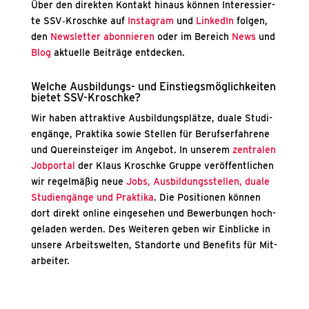
Über den direk­ten Kon­takt hin­aus kön­nen Inter­es­sier­
te SSV‑Kroschke auf
Insta­gram
und
Lin­ke­dIn
fol­gen,
den
News­let­ter abon­nie­ren
oder im Bereich
News
und
Blog
aktu­el­le Bei­trä­ge ent­de­cken.
Wel­che Aus­bil­dungs- und Ein­stiegs­mög­lich­kei­ten
bie­tet SSV-Krosch­ke?
Wir haben attrak­ti­ve Aus­bil­dungs­plät­ze, dua­le Stu­di­
en­gän­ge, Prak­ti­ka sowie Stel­len für Berufs­er­fah­re­ne
und Quer­ein­stei­ger im Ange­bot. In unse­rem
zen­tra­len
Job­por­tal
der Klaus Krosch­ke Grup­pe ver­öf­fent­li­chen
wir regel­mä­ßig neue
Jobs,
Aus­bil­dungs­stel­len, dua­le
Stu­di­en­gän­ge und Prak­ti­ka
. Die Posi­tio­nen kön­nen
dort direkt online ein­ge­se­hen und Bewer­bun­gen hoch­
ge­la­den wer­den. Des Wei­te­ren geben wir Ein­bli­cke in
unse­re Arbeits­wel­ten, Stand­or­te und Bene­fits für Mit­
ar­bei­ter.