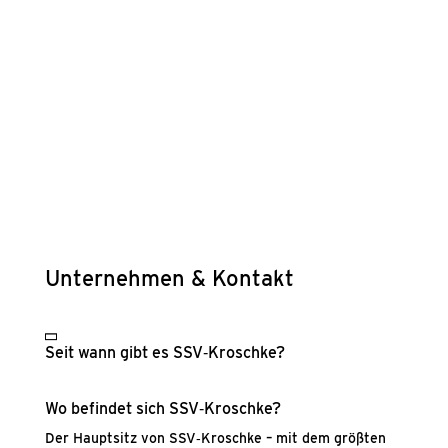
SSV-Krosch­ke erzeugt für Unter­neh­men Trans­pa­renz
in der Beschaf­fung, redu­ziert ihren admi­nis­tra­ti­ven
Auf­wand und leis­tet einen nach­hal­ti­gen Bei­trag zur
Ver­bes­se­rung ihrer Leis­tungs­fä­hig­keit.
Unter­neh­men & Kon­takt
Seit wann gibt es SSV‑Kroschke?
Wo befin­det sich SSV‑Kroschke?
Der Haupt­sitz von SSV‑Kroschke – mit dem größ­ten