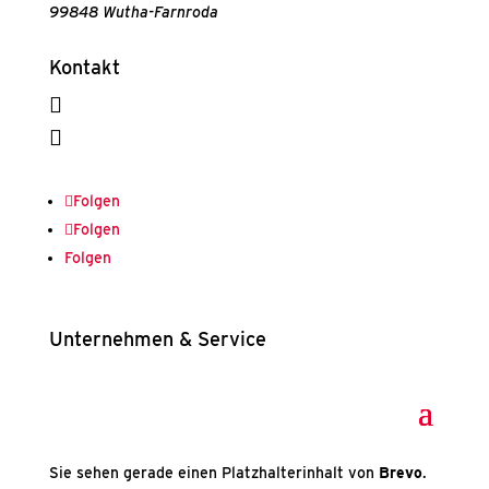
99848 Wutha-Farnroda
Kontakt
036921 209-0

info@ssv-kroschke.de

Folgen
Folgen
Folgen
Unternehmen & Service
Sie sehen gerade einen Platzhalterinhalt von
Brevo
.