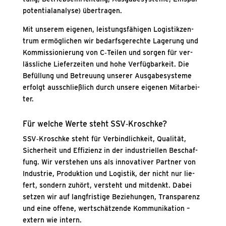
po­ten­ti­al­ana­ly­se) über­tra­gen.
Mit unse­rem eige­nen, leis­tungs­fä­hi­gen Logis­tik­zen­
trum ermög­li­chen wir bedarfs­ge­rech­te Lage­rung und
Kom­mis­sio­nie­rung von C‑Teilen und sor­gen für ver­
läss­li­che Lie­fer­zei­ten und hohe Ver­füg­bar­keit. Die
Befül­lung und Betreu­ung unse­rer Aus­ga­be­sys­te­me
erfolgt aus­schließ­lich durch unse­re eige­nen Mit­ar­bei­
ter.
Für wel­che Wer­te steht SSV‑Kroschke?
SSV‑Kroschke steht für Ver­bind­lich­keit, Qua­li­tät,
Sicher­heit und Effi­zi­enz in der indus­tri­el­len Beschaf­
fung. Wir ver­ste­hen uns als inno­va­ti­ver Part­ner von
Indus­trie, Pro­duk­ti­on und Logis­tik, der nicht nur lie­
fert, son­dern zuhört, ver­steht und mit­denkt. Dabei
set­zen wir auf lang­fris­ti­ge Bezie­hun­gen, Trans­pa­renz
und eine offe­ne, wert­schät­zen­de Kom­mu­ni­ka­ti­on –
extern wie intern.