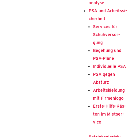
ana­ly­se
PSA und Arbeits­si­
cher­heit
Ser­vices für
Schuh­ver­sor­
gung
Bege­hung und
PSA-Plä­­ne
Indi­vi­du­el­le PSA
PSA gegen
Absturz
Arbeits­klei­dung
mit Fir­men­lo­go
Ers­­te-Hil­­fe-Käs­­
ten im Miet­ser­
vice